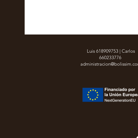
Luis 618909753 | Carlos
660233776
administracion@bolissim.c