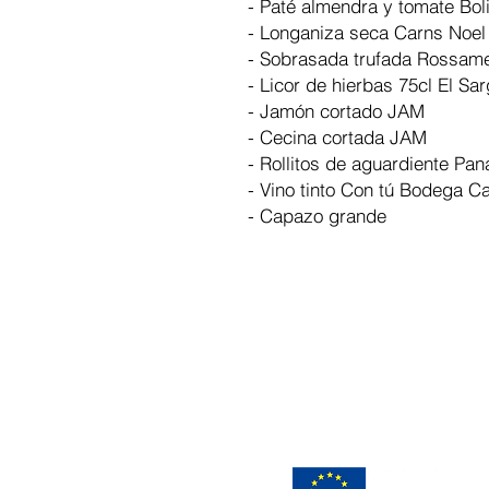
- Paté almendra y tomate Bol
- Longaniza seca Carns Noel
- Sobrasada trufada Rossame
- Licor de hierbas 75cl El Sar
- Jamón cortado JAM
- Cecina cortada JAM
- Rollitos de aguardiente Pan
- Vino tinto Con tú Bodega 
- Capazo grande
Luis 618909753 | Carlos
660233776
administracion@bolissim.c