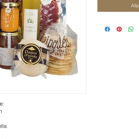
Afe
ne:
m
lla