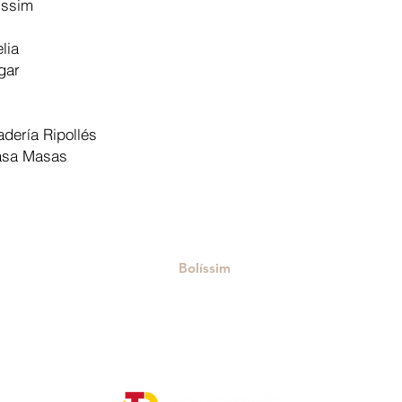
issim
lia
gar
adería Ripollés
Casa Masas
Bolíssim
Polígono Industrial La Fos, s/n, 12150
Vilafranca, Castelló
om