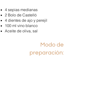
4 sepias medianas
2 Bolo de Castelló
4 dientes de ajo y perejil
100 ml vino blanco
Aceite de oliva, sal
Modo de
preparación:
Dorar las sepias enteras en una sartén
a fuego fuerte hasta que dore por
ambos lados y resulte tierna. Retirar y
cuando esté tibia cortar con unas
tijeras en trozos regulares.
Cortar el Bolo de Castelló en medias
rodajas y dorar en una sartén a fuego
moderado.
En la sartén donde hemos dorado en