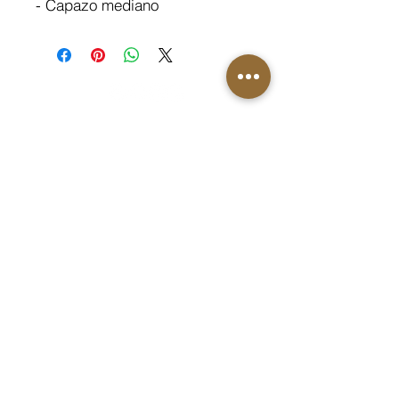
- Capazo mediano
Bolíssim
Polígono Industrial La Fos, s/n, 12150 Vilafranca, Castelló
Luis
618909753
| Carlos
660233776
administracion@bolissim.com